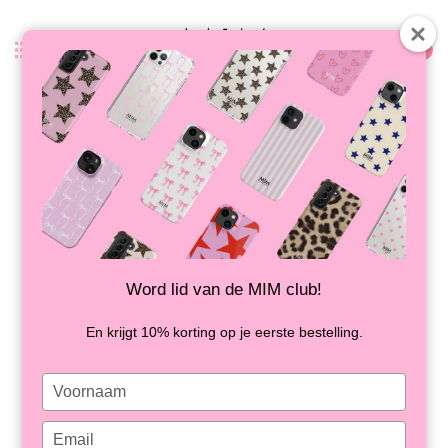
0
Zurück
RED SPARKS - MIM SOFTCASE -
Copy - Copy
NICHT AUF LAGER
Word lid van de MIM club!
En krijgt 10% korting op je eerste bestelling.
Type
your
name
Type