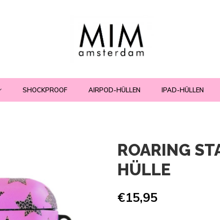
SHOCKPROOF
AIRPOD-HÜLLEN
IPAD-HÜLLEN
ROARING STA
HÜLLE
€15,95