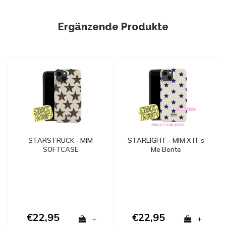
Ergänzende Produkte
STARSTRUCK - MIM
STARLIGHT - MIM X IT’s
SOFTCASE
Me Bente
€22,95
€22,95
+
+