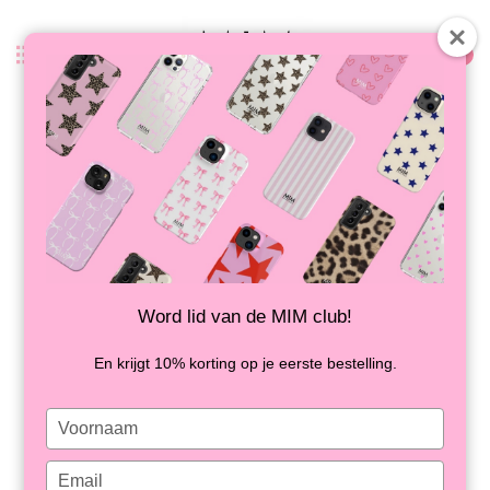
0
Zurück
MIM TOTE BAG SCHWARZ
AUF LAGER
Word lid van de MIM club!
En krijgt 10% korting op je eerste bestelling.
Type
your
name
Type