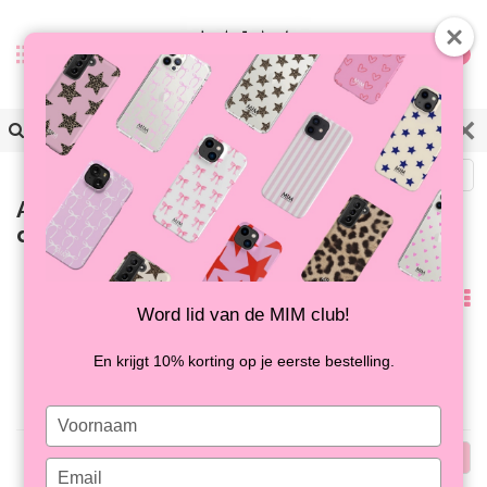
0
Zurück
Artikel mit Schlagwort
donkerroze ring
Am
Word lid van de MIM club!
meisten
Keine Produkte gefunden!...
En krijgt 10% korting op je eerste bestelling.
angesehen
Type
your
Am
name
Type