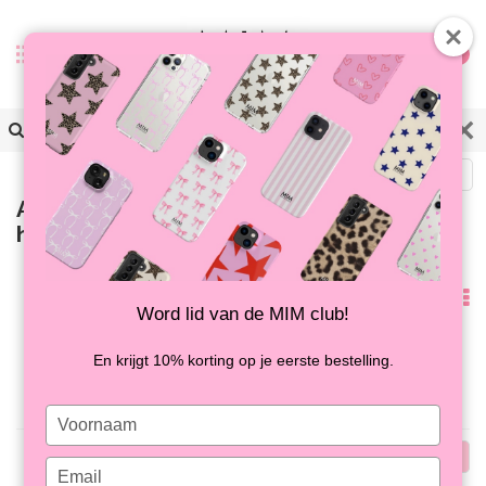
0
Zurück
Artikel mit Schlagwort groen
hoesje met bijtjes
Am
Word lid van de MIM club!
meisten
Keine Produkte gefunden!...
En krijgt 10% korting op je eerste bestelling.
angesehen
Type
your
Am
name
Type