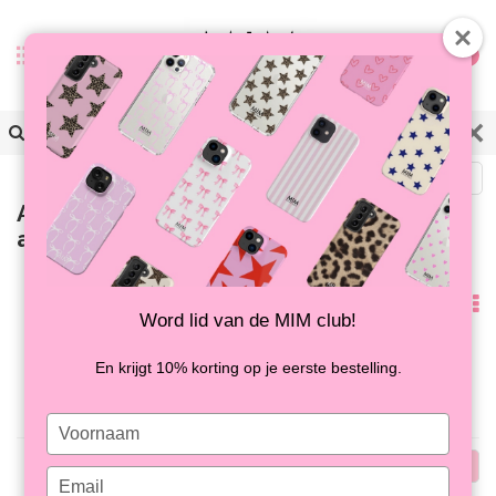
0
Zurück
Artikel mit Schlagwort j'adore
armband
Am
Word lid van de MIM club!
meisten
Keine Produkte gefunden!...
En krijgt 10% korting op je eerste bestelling.
angesehen
Type
your
Am
name
Type