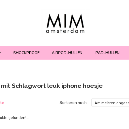
SHOCKPROOF
AIRPOD-HÜLLEN
IPAD-HÜLLEN
l mit Schlagwort leuk iphone hoesje
te
Sortieren nach:
Am meisten anges
kte gefunden!...