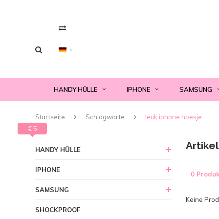
HANDY HÜLLE
IPHONE
SAMSUNG
Startseite
Schlagworte
leuk iphone hoesje
€ 0
€ 5
Artike
HANDY HÜLLE
IPHONE
0 Produk
SAMSUNG
Keine Produ
SHOCKPROOF