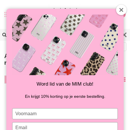
0
Zurück
Artikel mit Schlagwort
marmeren iphone hoesje
Filter
Am
Word lid van de MIM club!
meisten
En krijgt 10% korting op je eerste bestelling.
angesehen
Type
your
name
Type