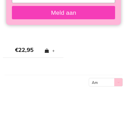
your
SWEET STARS - MIM
email
SOFTCASE
Meld aan
€22,95
+
Am
meisten
angesehen