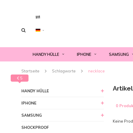
HANDY HÜLLE
IPHONE
SAMSUNG
Startseite
Schlagworte
necklace
€ 0
€ 5
Artike
HANDY HÜLLE
IPHONE
0 Produk
SAMSUNG
Keine Produ
SHOCKPROOF