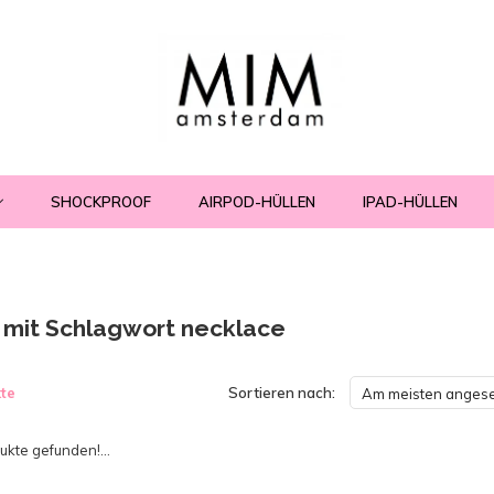
SHOCKPROOF
AIRPOD-HÜLLEN
IPAD-HÜLLEN
l mit Schlagwort necklace
te
Sortieren nach:
Am meisten anges
kte gefunden!...