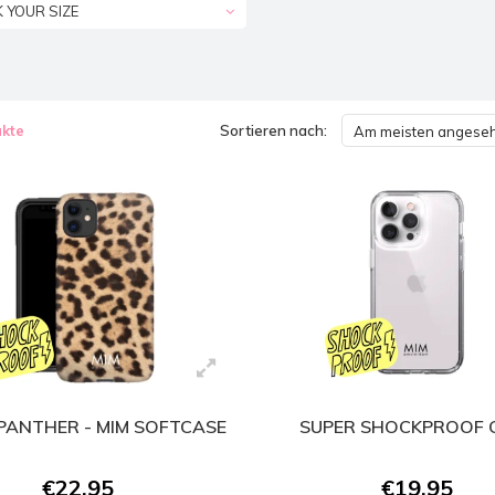
K YOUR SIZE
kte
Sortieren nach:
Am meisten angese
PANTHER - MIM SOFTCASE
SUPER SHOCKPROOF 
€22,95
€19,95