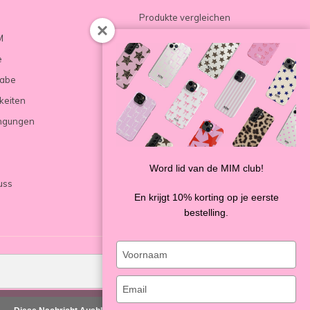
Produkte vergleichen
M
e
gabe
keiten
ngungen
Word lid van de MIM club!
uss
En krijgt 10% korting op je eerste
bestelling.
Type
your
SENDEN
name
Type
your