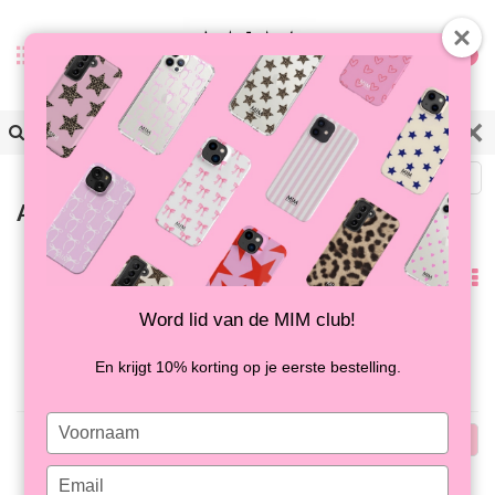
0
Zurück
Artikel mit Schlagwort roze ring
Am
meisten
Word lid van de MIM club!
Keine Produkte gefunden!...
angesehen
En krijgt 10% korting op je eerste bestelling.
Type
Am
your
name
meisten
Type