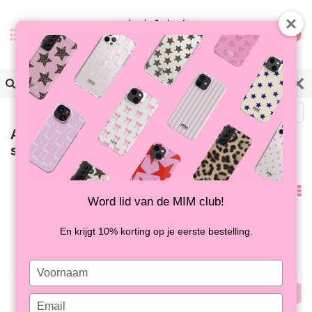
0
Zurück
Artikel mit Schlagwort
smileyketting
Am
Word lid van de MIM club!
meisten
Keine Produkte gefunden!...
En krijgt 10% korting op je eerste bestelling.
angesehen
Type
your
Am
name
Type