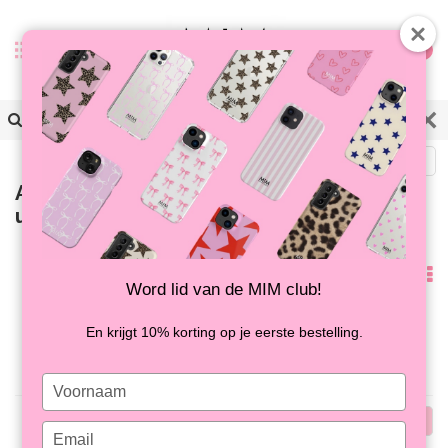
0
Zurück
Artikel mit Schlagwort
universeel iphone hoesje
Am
Word lid van de MIM club!
meisten
Keine Produkte gefunden!...
En krijgt 10% korting op je eerste bestelling.
angesehen
Type
your
Am
name
Type