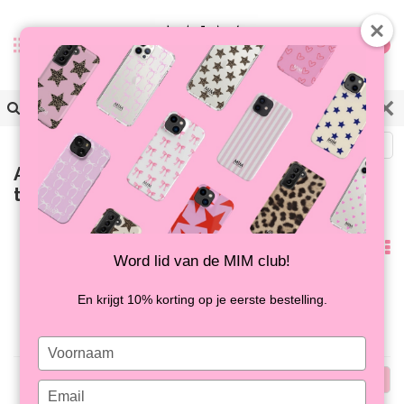
0
Zurück
Artikel mit Schlagwort zwart
telefoonhoesje
Am
Word lid van de MIM club!
meisten
Keine Produkte gefunden!...
En krijgt 10% korting op je eerste bestelling.
angesehen
Type
your
Am
name
Type