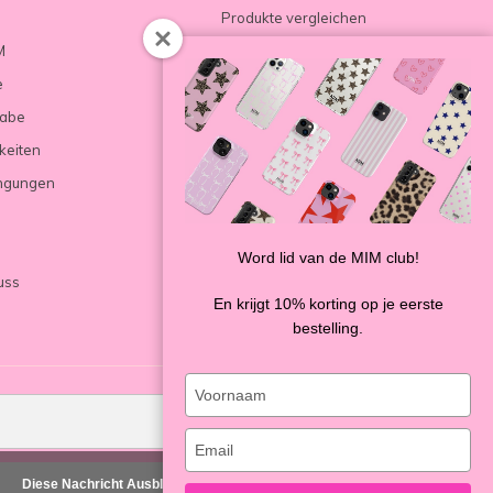
Produkte vergleichen
M
e
gabe
keiten
ngungen
Word lid van de MIM club!
uss
En krijgt 10% korting op je eerste
bestelling.
Type
your
SENDEN
name
Type
your
Diese Nachricht Ausblenden
email