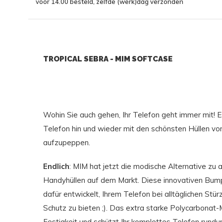
vóór 14.00 besteld, zelfde (werk)dag verzonden
TROPICAL SEBRA - MIM SOFTCASE
Wohin Sie auch gehen, Ihr Telefon geht immer mit! Es 
Telefon hin und wieder mit den schönsten Hüllen 
aufzupeppen.
Endlich
: MIM hat jetzt die modische Alternative zu 
Handyhüllen auf dem Markt. Diese innovativen Bump
dafür entwickelt, Ihrem Telefon bei alltäglichen Stü
Schutz zu bieten ;). Das extra starke Polycarbonat-
Festigkeit und schützt Ihr komplettes Telefon rundu