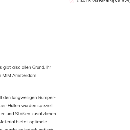
GRATIS verzending v.a. €29,
gibt also allen Grund, Ihr
von MIM Amsterdam
all den langweiligen Bumper-
er-Hüllen wurden speziell
rzen und Stößen zusätzlichen
Material bietet optimale
m, macht es jedoch optisch