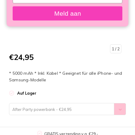
your
email
Meld aan
1
/ 2
€24,95
* 5000 mAh * Inkl. Kabel * Geeignet für alle iPhone- und
Samsung-Modelle
Auf Lager
After Party powerbank - €24,95
GRATIS verzending v.a. €29,-