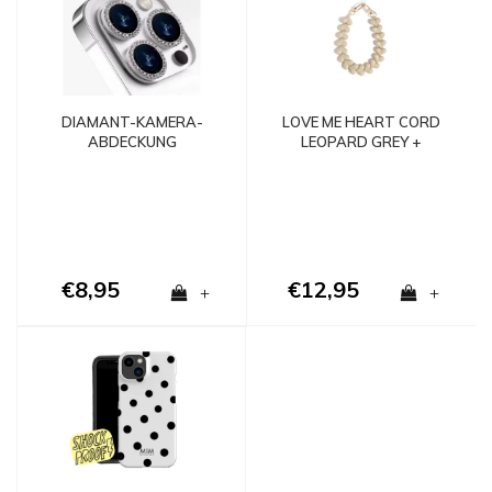
DIAMANT-KAMERA-
LOVE ME HEART CORD
ABDECKUNG
LEOPARD GREY +
PHONECARD - Copy -
Copy - Copy
€8,95
€12,95
+
+