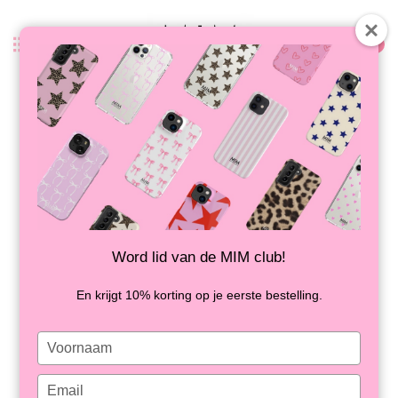
0
Zurück
FRANZÖSISCHE MÄDCHEN -
POWERBANK
AUF LAGER
Word lid van de MIM club!
En krijgt 10% korting op je eerste bestelling.
Type
your
name
Type