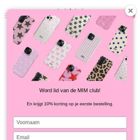
0
Zurück
LOVE ME HEART CORD LEOPARD
GREY + PHONECARD
AUF LAGER
Word lid van de MIM club!
En krijgt 10% korting op je eerste bestelling.
Type
your
name
Type