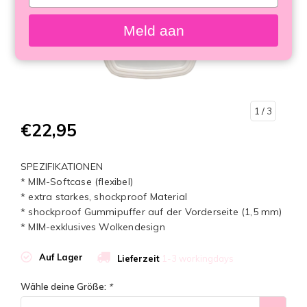
your
email
Meld aan
1
/ 3
€22,95
SPEZIFIKATIONEN
* MIM-Softcase (flexibel)
* extra starkes, shockproof Material
* shockproof Gummipuffer auf der Vorderseite (1,5 mm)
* MIM-exklusives Wolkendesign
Auf Lager
Lieferzeit
1-3 workingdays
Wähle deine Größe:
*