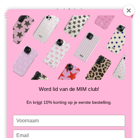
0
Zurück
CLOUD CASE OFF WHITE -
SHOCKPROOF
AUF LAGER
Word lid van de MIM club!
En krijgt 10% korting op je eerste bestelling.
Type
your
name
Type