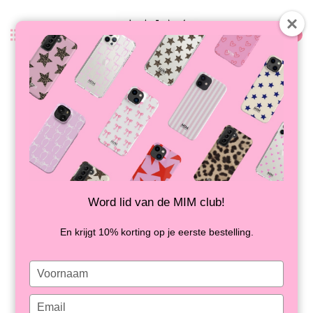
0
Zurück
CLOUD CASE PINK - SHOCKPROOF
AUF LAGER
Word lid van de MIM club!
En krijgt 10% korting op je eerste bestelling.
Type
your
name
Type