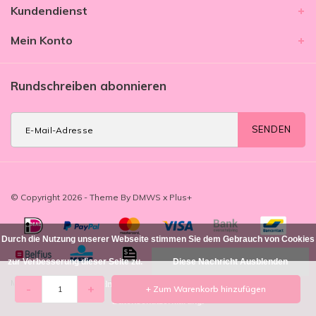
Kundendienst
Mein Konto
Rundschreiben abonnieren
SENDEN
© Copyright 2026 - Theme By
DMWS
x
Plus+
Durch die Nutzung unserer Webseite stimmen Sie dem Gebrauch von Cookies
zur Verbesserung dieser Seite zu.
Diese Nachricht Ausblenden
MIM Amsterdam
/
-
beoordelingen op
Für weitere Informationen beachten Sie bitte unsere
-
+
+ Zum Warenkorb hinzufügen
Datenschutzerklärung. »