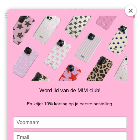
0
Zurück
SWEET STARS - MIM OV
AUFKLEBER
AUF LAGER
Word lid van de MIM club!
En krijgt 10% korting op je eerste bestelling.
Type
your
name
Type