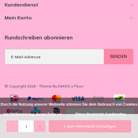
Kundendienst
Mein Konto
Rundschreiben abonnieren
SENDEN
© Copyright 2026 - Theme By
DMWS
x
Plus+
Durch die Nutzung unserer Webseite stimmen Sie dem Gebrauch von Cookies
zur Verbesserung dieser Seite zu.
Diese Nachricht Ausblenden
MIM Amsterdam
/
-
beoordelingen op
Für weitere Informationen beachten Sie bitte unsere
-
+
+ Zum Warenkorb hinzufügen
Datenschutzerklärung. »