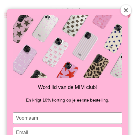
0
Zurück
MINTY SEBRA - MIM PIN-
KARTENAUFKLEBER
AUF LAGER
Word lid van de MIM club!
En krijgt 10% korting op je eerste bestelling.
Type
your
name
Type