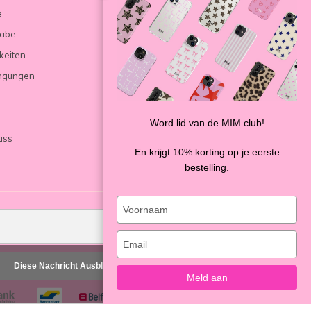
e
gabe
keiten
ngungen
Word lid van de MIM club!
uss
En krijgt 10% korting op je eerste
bestelling.
Type
your
SENDEN
name
Type
your
Diese Nachricht Ausblenden
email
Meld aan