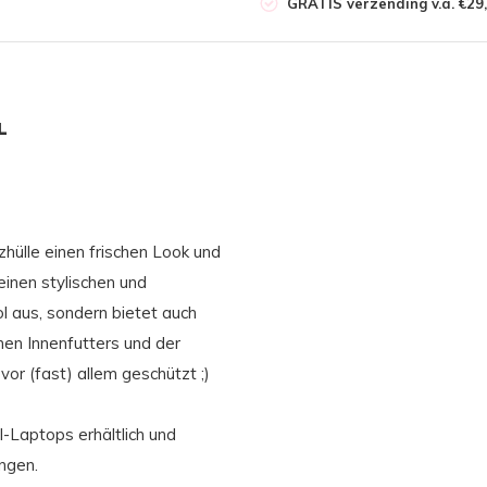
GRATIS verzending v.a. €29,
L
hülle einen frischen Look und
einen stylischen und
ol aus, sondern bietet auch
en Innenfutters und der
r (fast) allem geschützt ;)
l-Laptops erhältlich und
ngen.