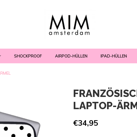
SHOCKPROOF
AIRPOD-HÜLLEN
IPAD-HÜLLEN
ÄRMEL
FRANZÖSISC
LAPTOP-ÄR
€34,95